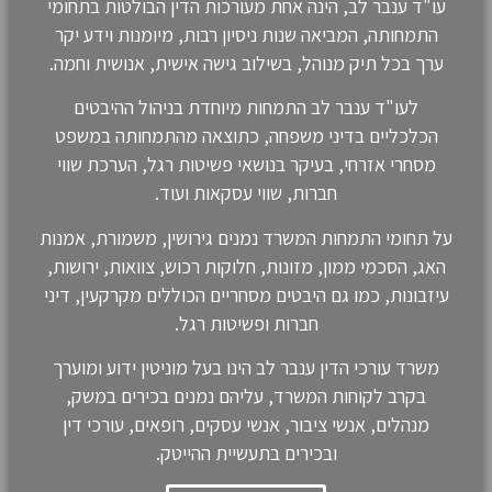
עו"ד ענבר לב, הינה אחת מעורכות הדין הבולטות בתחומי
התמחותה, המביאה שנות ניסיון רבות, מיומנות וידע יקר
ערך בכל תיק מנוהל, בשילוב גישה אישית, אנושית וחמה.
לעו"ד ענבר לב התמחות מיוחדת בניהול ההיבטים
הכלכליים בדיני משפחה, כתוצאה מהתמחותה במשפט
מסחרי אזרחי, בעיקר בנושאי פשיטות רגל, הערכת שווי
חברות, שווי עסקאות ועוד.
על תחומי התמחות המשרד נמנים גירושין, משמורת, אמנות
האג, הסכמי ממון, מזונות, חלוקות רכוש, צוואות, ירושות,
עיזבונות, כמו גם היבטים מסחריים הכוללים מקרקעין, דיני
חברות ופשיטות רגל.
משרד עורכי הדין ענבר לב הינו בעל מוניטין ידוע ומוערך
בקרב לקוחות המשרד, עליהם נמנים בכירים במשק,
מנהלים, אנשי ציבור, אנשי עסקים, רופאים, עורכי דין
ובכירים בתעשיית ההייטק.