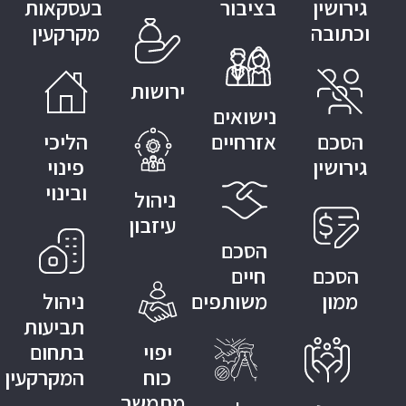
גירושין
בציבור
בעסקאות
וכתובה
מקרקעין
ירושות
נישואים
הסכם
אזרחיים
הליכי
גירושין
פינוי
ובינוי
ניהול
עיזבון
הסכם
הסכם
חיים
ממון
משותפים
ניהול
תביעות
יפוי
בתחום
כוח
המקרקעין
מתמשך